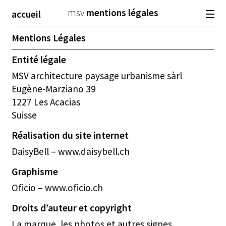
msv
mentions légales
accueil
Mentions Légales
architecture
paysage
urbanisme
Entité légale
sélection
atelier
emploi
MSV architecture paysage urbanisme sàrl
Eugène-Marziano 39
fr
de
en
1227 Les Acacias
Suisse
Réalisation du site internet
DaisyBell –
www.daisybell.ch
Graphisme
Oficio –
www.oficio.ch
Droits d’auteur et copyright
La marque, les photos et autres signes