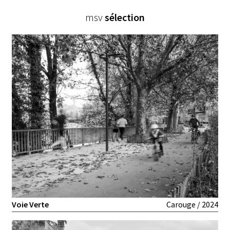
architecture
msv
paysage
sélection
urbanisme
sélection
atelier
emploi
Voie Verte
Carouge / 2024