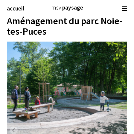
msv
paysage
accueil
Aménagement du parc Noie-
architecture
paysage
urbanisme
tes-Puces
sélection
atelier
emploi
fr
de
en
Previous
Next