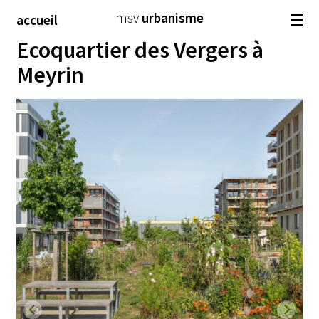
msv
urbanisme
accueil
Ecoquartier des Vergers à
architecture
paysage
urbanisme
Meyrin
sélection
atelier
emploi
fr
de
en
Previous
Next